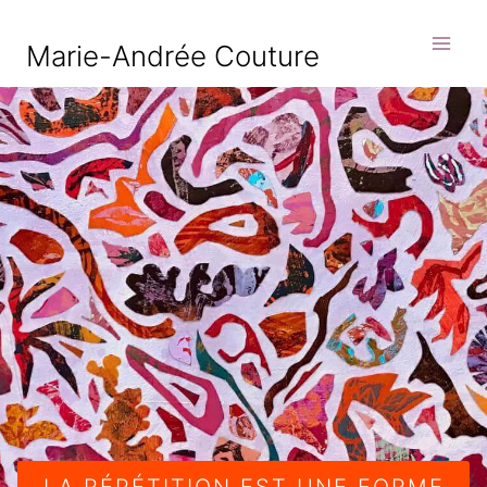
Skip
to
Marie-Andrée Couture
content